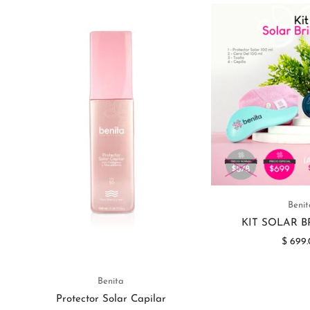
Benit
KIT SOLAR 
$ 699
Benita
Protector Solar Capilar